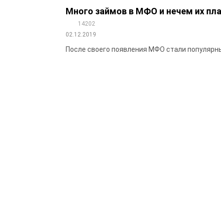
Много займов в МФО и нечем их пл
14202
02.12.2019
После своего появления МФО стали популярны