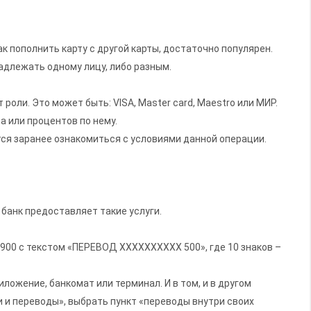
к пополнить карту с другой карты, достаточно популярен.
адлежать одному лицу, либо разным.
роли. Это может быть: VISA, Master card, Maestro или МИР.
а или процентов по нему.
тся заранее ознакомиться с условиями данной операции.
 банк предоставляет такие услуги.
900 с текстом «ПЕРЕВОД ХХХХХХХХХХ 500», где 10 знаков –
ожение, банкомат или терминал. И в том, и в другом
и и переводы», выбрать пункт «переводы внутри своих