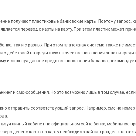
ение получают пластиковые банковские карты. Поэтому запрос, ка
вляется перевод с карты на карту. При этом пластик может прин
нка, так и с разных. При этом платежная система также не имеет 
и с дебетовой на кредитную в качестве погашения оплаты кредит
ому используя данное средство пополнения баланса, рекомендуе
анкинг и смс-сообщения. Но это возможно лишь в том случае, если
о отправить соответствующий запрос. Например, смс на номер 
ода.
ьзуя личный кабинет на официальном сайте банка, мобильное прил
фера денег с карты на карту необходимо зайти в раздел «платеж