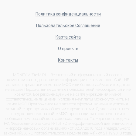
Политика конфиденциальности
Пользовательское Соглашение
Карта сайта
О проекте
Контакты
MONEY-V-ZAYM.RU - бесплатный информационный портал,
комиссии за предоставление информации не взымаются. Сайт НЕ
является представительством МФО или банков, займов и кредитов
не выдает Персональные данные пользователей не собираются и не
хранятся. Все рекомендуемые на сайте учреждения имеют
соответствующие лицензии. Условия неуплаты можно уточнить на
сайте МФО Предложение не является офертой. Конечные условия
уточняйте при прямом общении с кредиторами. Деятельность всех
представленных на сайте МФО производится в соответствии с
соблюдением российского законодательства: Гражданского кодекса
РФ, Федерального закона №151 «О микрофинансовой деятельности и
микрофинансовых организациях» от 02.07.2010 года, Федерального
закона №353 «О потребительском кредите (займе)» от 21.12.2013 года,