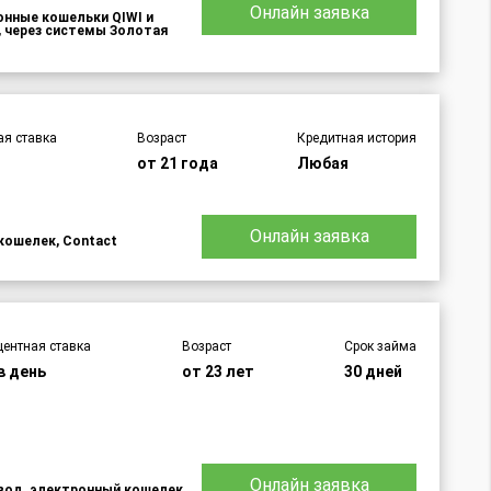
Онлайн заявка
ронные кошельки QIWI и
 через системы Золотая
ая ставка
Возраст
Кредитная история
от 21 года
Любая
Онлайн заявка
кошелек, Contact
центная ставка
Возраст
Срок займа
в день
от 23 лет
30 дней
Онлайн заявка
евод, электронный кошелек,