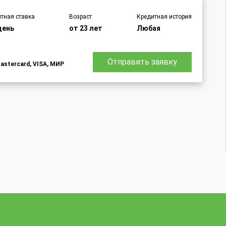
тная ставка
Возраст
Кредитная история
день
от 23 лет
Любая
Отправить заявку
astercard, VISA, МИР