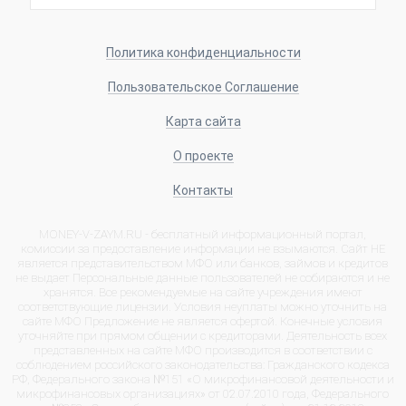
Политика конфиденциальности
Пользовательское Соглашение
Карта сайта
О проекте
Контакты
MONEY-V-ZAYM.RU - бесплатный информационный портал,
комиссии за предоставление информации не взымаются. Сайт НЕ
является представительством МФО или банков, займов и кредитов
не выдает Персональные данные пользователей не собираются и не
хранятся. Все рекомендуемые на сайте учреждения имеют
соответствующие лицензии. Условия неуплаты можно уточнить на
сайте МФО Предложение не является офертой. Конечные условия
уточняйте при прямом общении с кредиторами. Деятельность всех
представленных на сайте МФО производится в соответствии с
соблюдением российского законодательства: Гражданского кодекса
РФ, Федерального закона №151 «О микрофинансовой деятельности и
микрофинансовых организациях» от 02.07.2010 года, Федерального