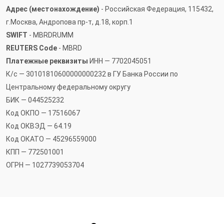
Адрес (местонахождение)
- Российская Федерация, 115432,
г.Москва, Андропова пр-т, д.18, корп.1
SWIFT
- MBRDRUMM
REUTERS Code
- MBRD
Платежные реквизиты
ИНН — 7702045051
К/с — 30101810600000000232 в ГУ Банка России по
Центральному федеральному округу
БИК — 044525232
Код ОКПО — 17516067
Код ОКВЭД — 64.19
Код ОКАТО — 45296559000
КПП — 772501001
ОГРН — 1027739053704