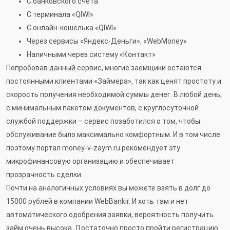
С банковского счета
С терминала «QIWI»
С онлайн-кошелька «QIWI»
Через сервисы «Яндекс-Деньги», «WebMoney»
Наличными через систему «Контакт»
Попробовав данный сервис, многие заемщики остаются
постоянными клиентами «Займера», так как ценят простоту и
скорость получения необходимой суммы денег. В любой день,
с минимальным пакетом документов, с круглосуточной
службой поддержки – сервис позаботился о том, чтобы
обслуживание было максимально комфортным. И в том числе
поэтому портал money-v-zaym.ru рекомендует эту
микрофинансовую организацию и обеспечивает
прозрачность сделки.
Почти на аналогичных условиях вы можете взять в долг до
15000 рублей в компании WebBankir. И хоть там и нет
автоматического одобрения заявки, вероятность получить
займ очень высока. Достаточно просто пройти регистрацию