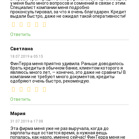
у меня было много вопросов и сомнений в связи с этим.
Специалист компании меня подробно
проконсультировал, за что я очень благодарен. Кредит
выдали быстро, даже не ожидал такой оперативности!
Ответить
Светлана
18.07.2019 в 05:15
ФинТерра меня приятно удивила. Раньше доводилось
брать кредиты в обычном банке, клиентом которого я
являюсь много лет, — конечно, это даже не сравнить! В
компании не требуют много документов, кредиты
одобряют очень быстро, рекомендую.
Ответить
Мария
31.07.2019 в 17:08
Эта фирма меня уже не раз выручала, когда до
зарплаты еще остается время, а нужная вещь
попалась, как назло, именно сейчас! ФинТерра меня не