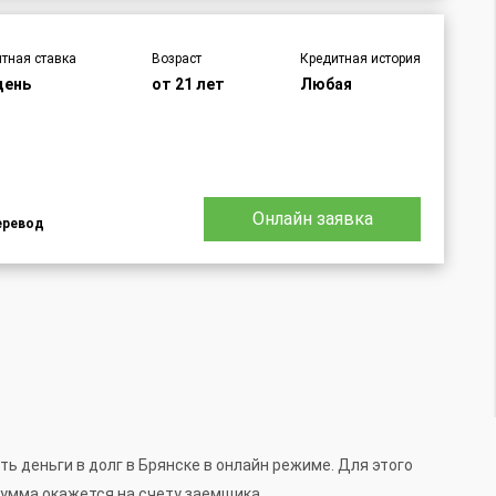
тная ставка
Возраст
Кредитная история
день
от 21 лет
Любая
Онлайн заявка
еревод
 деньги в долг в Брянске в онлайн режиме. Для этого
сумма окажется на счету заемщика.