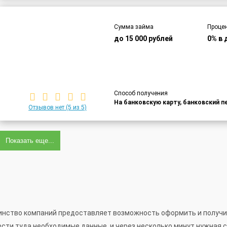
Сумма займа
Процен
до 15 000 рублей
0% в 
Способ получения
На банковскую карту, банковский п
Отзывов нет
(5 из 5)
Показать еще...
нство компаний предоставляет возможность оформить и получить
ести туда необходимые данные, и через несколько минут нужная 