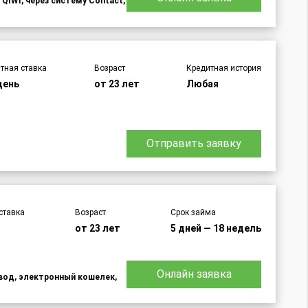
 QIWI, через систему Contact,
тная ставка
Возраст
Кредитная история
день
от 23 лет
Любая
Отправить заявку
ставка
Возраст
Срок займа
от 23 лет
5 дней — 18 недель
Онлайн заявка
евод, электронный кошелек,