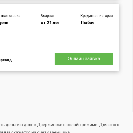
тная ставка
Возраст
Кредитная история
день
от 21 лет
Любая
Онлайн заявка
еревод
 деньги в долг в Дзержинске в онлайн режиме. Для этого
сумма окажется на счету заемщика.