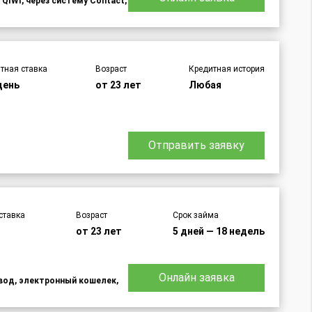
 QIWI, через систему Contact,
тная ставка
Возраст
Кредитная история
день
от 23 лет
Любая
Отправить заявку
ставка
Возраст
Срок займа
от 23 лет
5 дней — 18 недель
Онлайн заявка
евод, электронный кошелек,