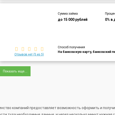
Сумма займа
Процен
до 15 000 рублей
0% в 
Способ получения
На банковскую карту, банковский п
Отзывов нет
(5 из 5)
Показать еще...
нство компаний предоставляет возможность оформить и получить
ести туда необходимые данные, и через несколько минут нужная 