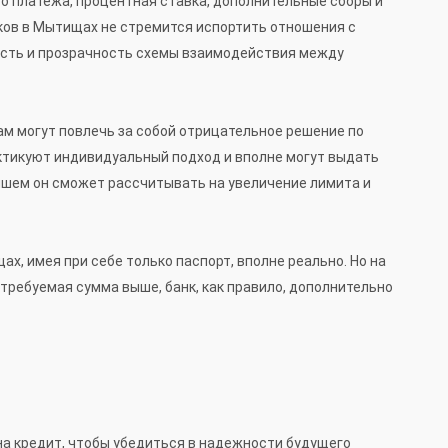
о платежа, процентная ставка, дополнительные сборы и
нков в Мытищах не стремится испортить отношения с
ость и прозрачность схемы взаимодействия между
ам могут повлечь за собой отрицательное решение по
актикуют индивидуальный подход и вполне могут выдать
ейшем он сможет рассчитывать на увеличение лимита и
х, имея при себе только паспорт, вполне реально. Но на
требуемая сумма выше, банк, как правило, дополнительно
 на кредит, чтобы убедиться в надежности будущего