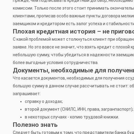
Прежде, чем подписывать кредитный договор, необходимо 
комиссии. Только после этого стоит принимать окончател
клиентами, прописав особо важные пункты договора мелки
заемщиком и кредитором есть залог успеха и стабильности
Плохая кредитная история – не пригов
С какой проблемой может столкнуться клиент при обращени
заявке. Но это вовсе не значит, что взять кредит с плох
небольшую сумму, чтобы убедиться в надежности заемщика
более выгодные условия сотрудничества.
Документы, необходимые для получен
Что касается документов, необходимых для получения ссуды
большую сумму в данном случае рассчитывать не стоит: об
запрашивает:
справку о доходах;
второй документ (СНИЛС, ИНН, права, загранпаспорт);
в некоторых случаях - копию трудовой книжки.
Полезно знать
Следует быть готовым к тому, что представители банка бу