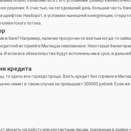
внимательно ознакомиться с его условиями: размер ежемесячног
ьное решение. К счастью, на сегодняшний день большая часть ба
м шрифтом. Наоборот, в условиях нынешней конкуренции, открыт
 клиентского потока.
ор
и в банк? Например, наличие просрочек по взятым когда-то займ
ой кредитной историей в Мытищах невозможно. Некоторые банки пр
. И если все обязательства будут исполнены им в срок, в дальн
ия кредита
, то здесь все гораздо проще. Взять кредит без справок в Мытища
ычно лимит в таком случае не превышает 300000 рублей. Если же 
дут звонить на работу или контактным лицам, указанным в заявке